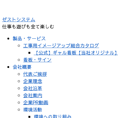
コ
ン
ゼストシステム
テ
仕事も遊びも全て楽しむ
ン
ツ
製品・サービス
へ
工事用イメージアップ総合カタログ
ス
【公式】ギャル看板【当社オリジナル
キ
看板・サイン
ッ
会社概要
プ
代表ご挨拶
企業理念
会社沿革
会社案内
企業PR動画
環境活動
環境への取り組み