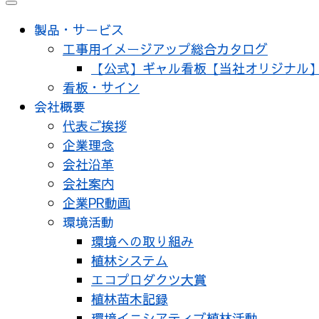
メ
ニ
製品・サービス
ュ
工事用イメージアップ総合カタログ
ー
【公式】ギャル看板【当社オリジナル
看板・サイン
会社概要
代表ご挨拶
企業理念
会社沿革
会社案内
企業PR動画
環境活動
環境への取り組み
植林システム
エコプロダクツ大賞
植林苗木記録
環境イニシアティブ植林活動