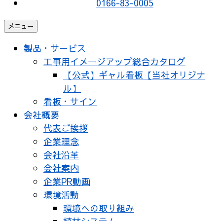
0166-83-0005
メニュー
製品・サービス
工事用イメージアップ総合カタログ
【公式】ギャル看板【当社オリジナ
ル】
看板・サイン
会社概要
代表ご挨拶
企業理念
会社沿革
会社案内
企業PR動画
環境活動
環境への取り組み