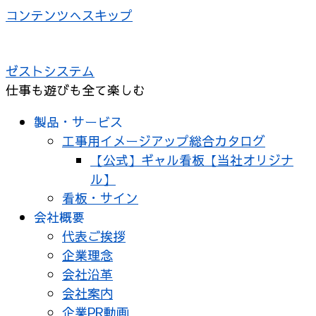
コンテンツへスキップ
ゼストシステム
仕事も遊びも全て楽しむ
製品・サービス
工事用イメージアップ総合カタログ
【公式】ギャル看板【当社オリジナ
ル】
看板・サイン
会社概要
代表ご挨拶
企業理念
会社沿革
会社案内
企業PR動画