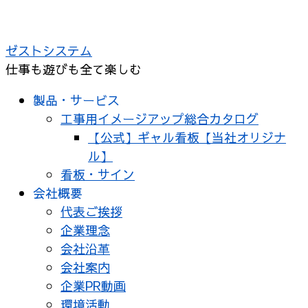
コ
ン
ゼストシステム
テ
仕事も遊びも全て楽しむ
ン
ツ
製品・サービス
へ
工事用イメージアップ総合カタログ
ス
【公式】ギャル看板【当社オリジナ
キ
ル】
ッ
看板・サイン
プ
会社概要
代表ご挨拶
企業理念
会社沿革
会社案内
企業PR動画
環境活動