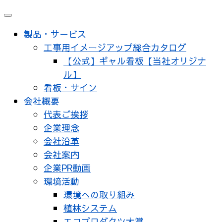
メ
ニ
製品・サービス
ュ
工事用イメージアップ総合カタログ
ー
【公式】ギャル看板【当社オリジナ
ル】
看板・サイン
会社概要
代表ご挨拶
企業理念
会社沿革
会社案内
企業PR動画
環境活動
環境への取り組み
植林システム
エコプロダクツ大賞