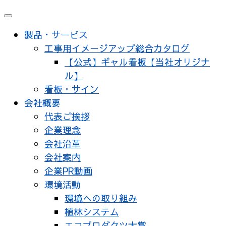
メ
ニ
製品・サービス
ュ
工事用イメージアップ総合カタログ
ー
【公式】ギャル看板【当社オリジナ
ル】
看板・サイン
会社概要
代表ご挨拶
企業理念
会社沿革
会社案内
企業PR動画
環境活動
環境への取り組み
植林システム
エコプロダクツ大賞