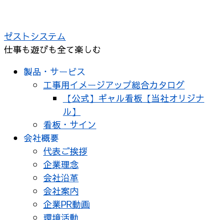
コ
ン
ゼストシステム
テ
仕事も遊びも全て楽しむ
ン
ツ
製品・サービス
へ
工事用イメージアップ総合カタログ
ス
【公式】ギャル看板【当社オリジナ
キ
ル】
ッ
看板・サイン
プ
会社概要
代表ご挨拶
企業理念
会社沿革
会社案内
企業PR動画
環境活動