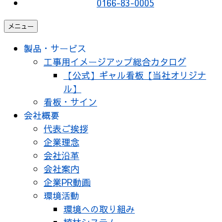
0166-83-0005
メニュー
製品・サービス
工事用イメージアップ総合カタログ
【公式】ギャル看板【当社オリジナ
ル】
看板・サイン
会社概要
代表ご挨拶
企業理念
会社沿革
会社案内
企業PR動画
環境活動
環境への取り組み