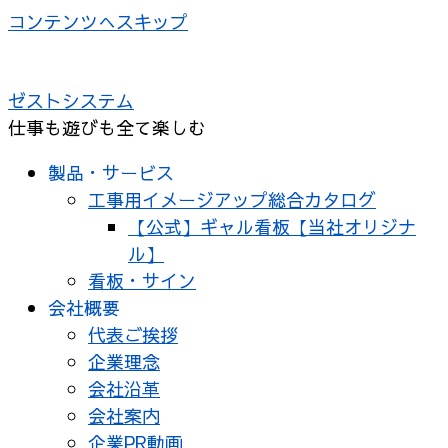
コンテンツへスキップ
ゼストシステム
仕事も遊びも全て楽しむ
製品・サービス
工事用イメージアップ総合カタログ
【公式】ギャル看板【当社オリジナ
ル】
看板・サイン
会社概要
代表ご挨拶
企業理念
会社沿革
会社案内
企業PR動画