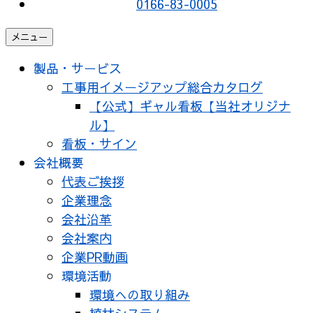
0166-83-0005
メニュー
製品・サービス
工事用イメージアップ総合カタログ
【公式】ギャル看板【当社オリジナ
ル】
看板・サイン
会社概要
代表ご挨拶
企業理念
会社沿革
会社案内
企業PR動画
環境活動
環境への取り組み