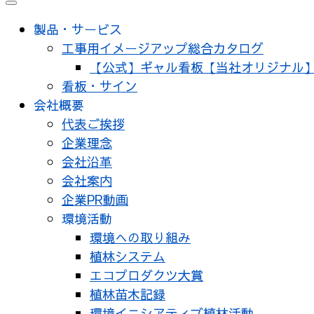
製品・サービス
工事用イメージアップ総合カタログ
【公式】ギャル看板【当社オリジナル
看板・サイン
会社概要
代表ご挨拶
企業理念
会社沿革
会社案内
企業PR動画
環境活動
環境への取り組み
植林システム
エコプロダクツ大賞
植林苗木記録
環境イニシアティブ植林活動