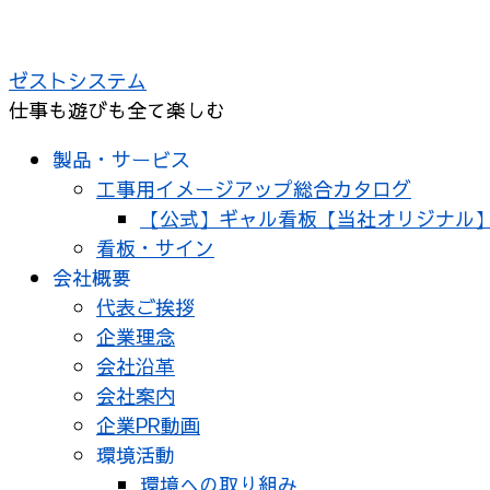
ゼストシステム
仕事も遊びも全て楽しむ
製品・サービス
工事用イメージアップ総合カタログ
【公式】ギャル看板【当社オリジナル
看板・サイン
会社概要
代表ご挨拶
企業理念
会社沿革
会社案内
企業PR動画
環境活動
環境への取り組み