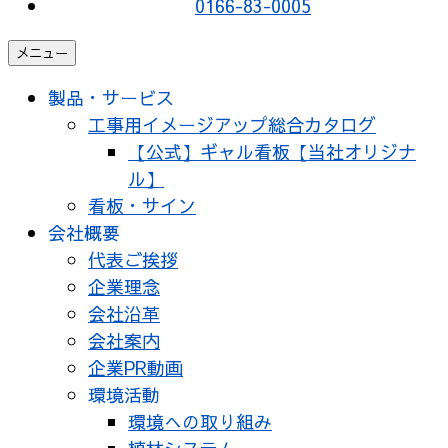
0166-83-0005
メニュー
製品・サービス
工事用イメージアップ総合カタログ
【公式】ギャル看板【当社オリジナ
ル】
看板・サイン
会社概要
代表ご挨拶
企業理念
会社沿革
会社案内
企業PR動画
環境活動
環境への取り組み