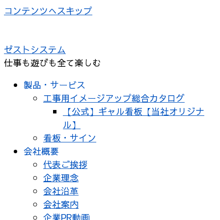
コンテンツへスキップ
ゼストシステム
仕事も遊びも全て楽しむ
製品・サービス
工事用イメージアップ総合カタログ
【公式】ギャル看板【当社オリジナ
ル】
看板・サイン
会社概要
代表ご挨拶
企業理念
会社沿革
会社案内
企業PR動画