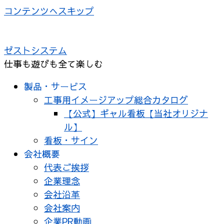
コンテンツへスキップ
ゼストシステム
仕事も遊びも全て楽しむ
製品・サービス
工事用イメージアップ総合カタログ
【公式】ギャル看板【当社オリジナ
ル】
看板・サイン
会社概要
代表ご挨拶
企業理念
会社沿革
会社案内
企業PR動画