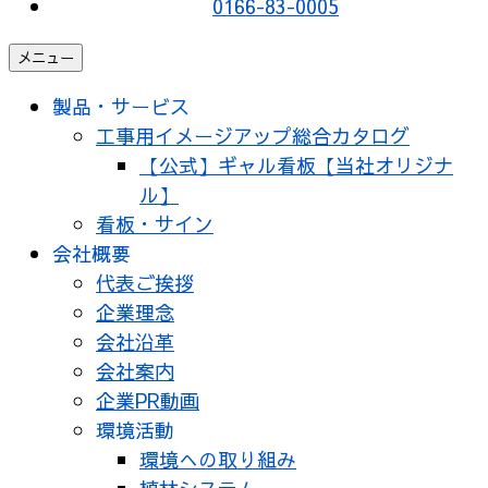
0166-83-0005
メニュー
製品・サービス
工事用イメージアップ総合カタログ
【公式】ギャル看板【当社オリジナ
ル】
看板・サイン
会社概要
代表ご挨拶
企業理念
会社沿革
会社案内
企業PR動画
環境活動
環境への取り組み