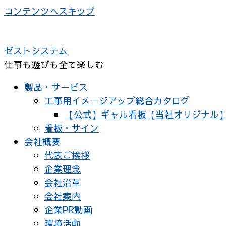
コンテンツへスキップ
ゼストシステム
仕事も遊びも全て楽しむ
製品・サービス
工事用イメージアップ総合カタログ
【公式】ギャル看板【当社オリジナル
看板・サイン
会社概要
代表ご挨拶
企業理念
会社沿革
会社案内
企業PR動画
環境活動