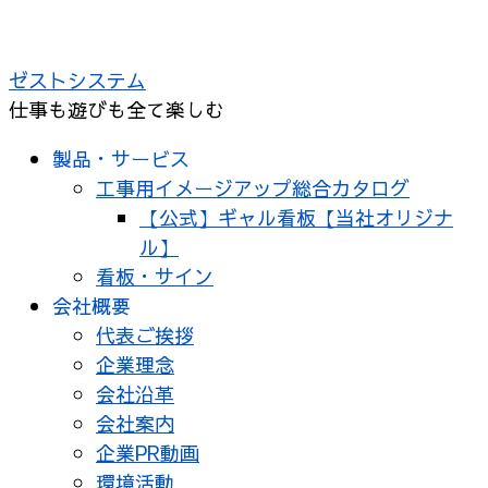
ゼストシステム
仕事も遊びも全て楽しむ
製品・サービス
工事用イメージアップ総合カタログ
【公式】ギャル看板【当社オリジナ
ル】
看板・サイン
会社概要
代表ご挨拶
企業理念
会社沿革
会社案内
企業PR動画
環境活動