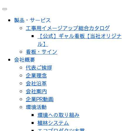
メ
ニ
製品・サービス
ュ
工事用イメージアップ総合カタログ
ー
【公式】ギャル看板【当社オリジナ
ル】
看板・サイン
会社概要
代表ご挨拶
企業理念
会社沿革
会社案内
企業PR動画
環境活動
環境への取り組み
植林システム
エコプロダクツ大賞