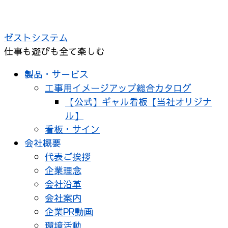
コ
ン
ゼストシステム
テ
仕事も遊びも全て楽しむ
ン
ツ
製品・サービス
へ
工事用イメージアップ総合カタログ
ス
【公式】ギャル看板【当社オリジナ
キ
ル】
ッ
看板・サイン
プ
会社概要
代表ご挨拶
企業理念
会社沿革
会社案内
企業PR動画
環境活動