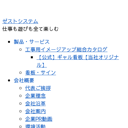
コ
ン
ゼストシステム
テ
仕事も遊びも全て楽しむ
ン
ツ
製品・サービス
へ
工事用イメージアップ総合カタログ
ス
【公式】ギャル看板【当社オリジナ
キ
ル】
ッ
看板・サイン
プ
会社概要
代表ご挨拶
企業理念
会社沿革
会社案内
企業PR動画
環境活動