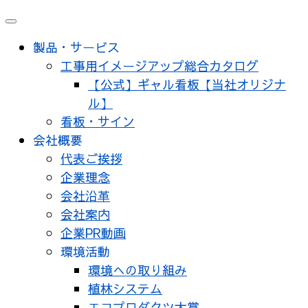
メ
ニ
製品・サービス
ュ
工事用イメージアップ総合カタログ
ー
【公式】ギャル看板【当社オリジナ
ル】
看板・サイン
会社概要
代表ご挨拶
企業理念
会社沿革
会社案内
企業PR動画
環境活動
環境への取り組み
植林システム
エコプロダクツ大賞