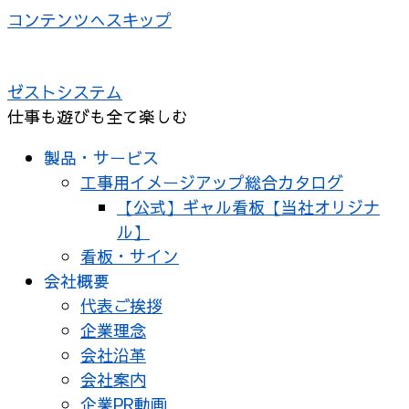
コンテンツへスキップ
ゼストシステム
仕事も遊びも全て楽しむ
製品・サービス
工事用イメージアップ総合カタログ
【公式】ギャル看板【当社オリジナ
ル】
看板・サイン
会社概要
代表ご挨拶
企業理念
会社沿革
会社案内
企業PR動画