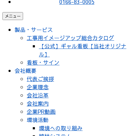
0166-83-0005
メニュー
製品・サービス
工事用イメージアップ総合カタログ
【公式】ギャル看板【当社オリジナ
ル】
看板・サイン
会社概要
代表ご挨拶
企業理念
会社沿革
会社案内
企業PR動画
環境活動
環境への取り組み