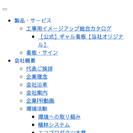
メ
ニ
製品・サービス
ュ
工事用イメージアップ総合カタログ
ー
【公式】ギャル看板【当社オリジナ
ル】
看板・サイン
会社概要
代表ご挨拶
企業理念
会社沿革
会社案内
企業PR動画
環境活動
環境への取り組み
植林システム
エコプロダクツ大賞