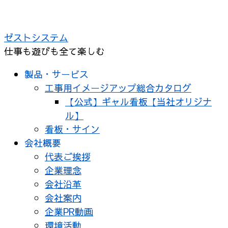
コ
ン
ゼストシステム
テ
仕事も遊びも全て楽しむ
ン
ツ
製品・サービス
へ
工事用イメージアップ総合カタログ
ス
【公式】ギャル看板【当社オリジナ
キ
ル】
ッ
看板・サイン
プ
会社概要
代表ご挨拶
企業理念
会社沿革
会社案内
企業PR動画
環境活動