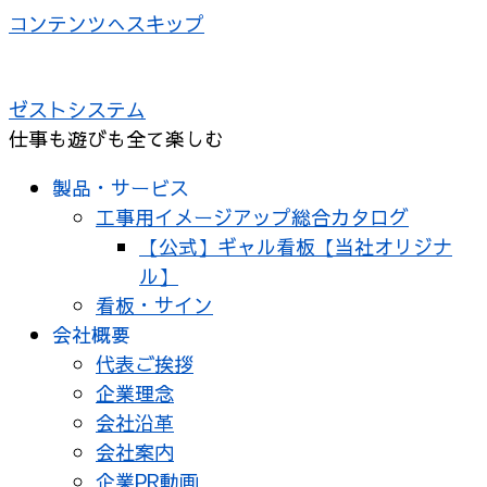
コンテンツへスキップ
ゼストシステム
仕事も遊びも全て楽しむ
製品・サービス
工事用イメージアップ総合カタログ
【公式】ギャル看板【当社オリジナ
ル】
看板・サイン
会社概要
代表ご挨拶
企業理念
会社沿革
会社案内
企業PR動画