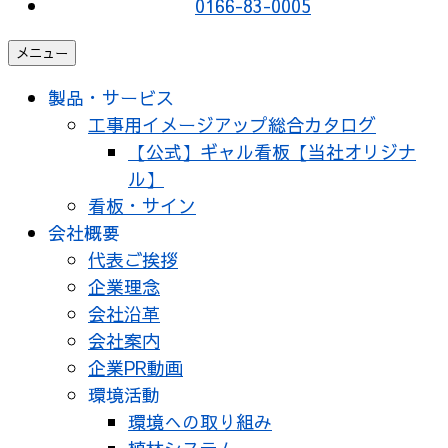
0166-83-0005
メニュー
製品・サービス
工事用イメージアップ総合カタログ
【公式】ギャル看板【当社オリジナ
ル】
看板・サイン
会社概要
代表ご挨拶
企業理念
会社沿革
会社案内
企業PR動画
環境活動
環境への取り組み