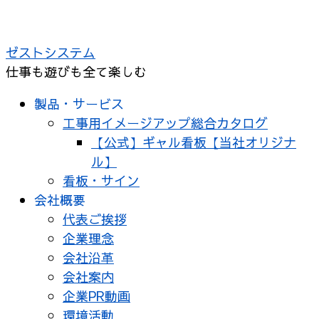
コ
ン
ゼストシステム
テ
仕事も遊びも全て楽しむ
ン
ツ
製品・サービス
へ
工事用イメージアップ総合カタログ
ス
【公式】ギャル看板【当社オリジナ
キ
ル】
ッ
看板・サイン
プ
会社概要
代表ご挨拶
企業理念
会社沿革
会社案内
企業PR動画
環境活動