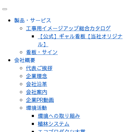
メ
ニ
製品・サービス
ュ
工事用イメージアップ総合カタログ
ー
【公式】ギャル看板【当社オリジナ
ル】
看板・サイン
会社概要
代表ご挨拶
企業理念
会社沿革
会社案内
企業PR動画
環境活動
環境への取り組み
植林システム
エコプロダクツ大賞