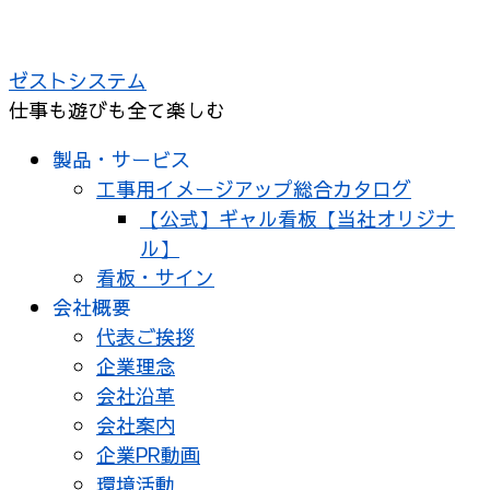
コ
ン
ゼストシステム
テ
仕事も遊びも全て楽しむ
ン
ツ
製品・サービス
へ
工事用イメージアップ総合カタログ
ス
【公式】ギャル看板【当社オリジナ
キ
ル】
ッ
看板・サイン
プ
会社概要
代表ご挨拶
企業理念
会社沿革
会社案内
企業PR動画
環境活動