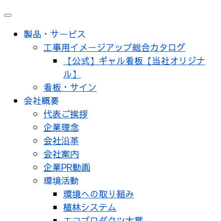
メ
ニ
製品・サービス
ュ
工事用イメージアップ総合カタログ
ー
【公式】ギャル看板【当社オリジナ
ル】
看板・サイン
会社概要
代表ご挨拶
企業理念
会社沿革
会社案内
企業PR動画
環境活動
環境への取り組み
植林システム
エコプロダクツ大賞