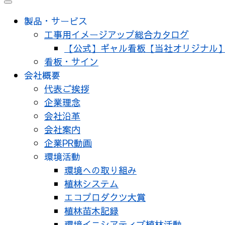
メ
ニ
製品・サービス
ュ
工事用イメージアップ総合カタログ
ー
【公式】ギャル看板【当社オリジナル
看板・サイン
会社概要
代表ご挨拶
企業理念
会社沿革
会社案内
企業PR動画
環境活動
環境への取り組み
植林システム
エコプロダクツ大賞
植林苗木記録
環境イニシアティブ植林活動