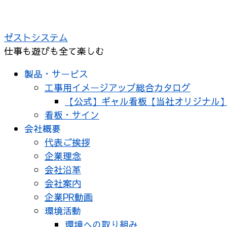
コ
ン
ゼストシステム
テ
仕事も遊びも全て楽しむ
ン
ツ
製品・サービス
へ
工事用イメージアップ総合カタログ
ス
【公式】ギャル看板【当社オリジナル
キ
看板・サイン
ッ
会社概要
プ
代表ご挨拶
企業理念
会社沿革
会社案内
企業PR動画
環境活動
環境への取り組み