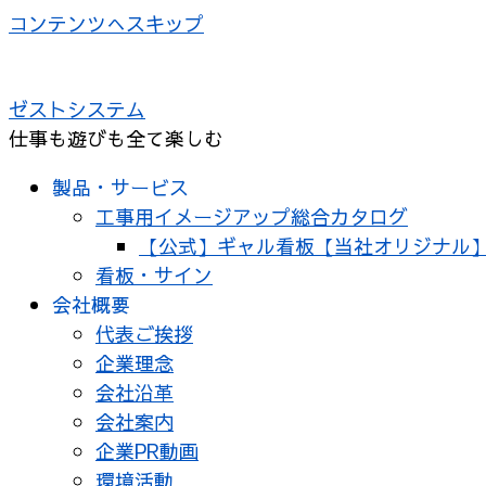
コンテンツへスキップ
ゼストシステム
仕事も遊びも全て楽しむ
製品・サービス
工事用イメージアップ総合カタログ
【公式】ギャル看板【当社オリジナル
看板・サイン
会社概要
代表ご挨拶
企業理念
会社沿革
会社案内
企業PR動画
環境活動