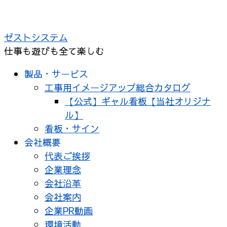
ゼストシステム
仕事も遊びも全て楽しむ
製品・サービス
工事用イメージアップ総合カタログ
【公式】ギャル看板【当社オリジナ
ル】
看板・サイン
会社概要
代表ご挨拶
企業理念
会社沿革
会社案内
企業PR動画
環境活動