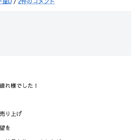
チ屋D
/
2件のコメント
疲れ様でした！
売り上げ
望を