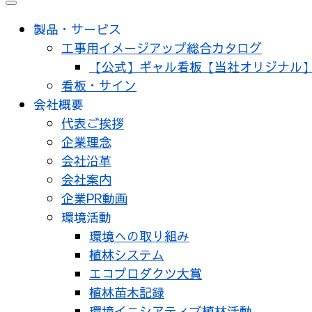
メ
ニ
製品・サービス
ュ
工事用イメージアップ総合カタログ
ー
【公式】ギャル看板【当社オリジナル
看板・サイン
会社概要
代表ご挨拶
企業理念
会社沿革
会社案内
企業PR動画
環境活動
環境への取り組み
植林システム
エコプロダクツ大賞
植林苗木記録
環境イニシアティブ植林活動