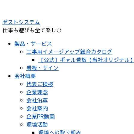
コ
ン
ゼストシステム
テ
仕事も遊びも全て楽しむ
ン
ツ
製品・サービス
へ
工事用イメージアップ総合カタログ
ス
【公式】ギャル看板【当社オリジナル
キ
看板・サイン
ッ
会社概要
プ
代表ご挨拶
企業理念
会社沿革
会社案内
企業PR動画
環境活動
環境への取り組み