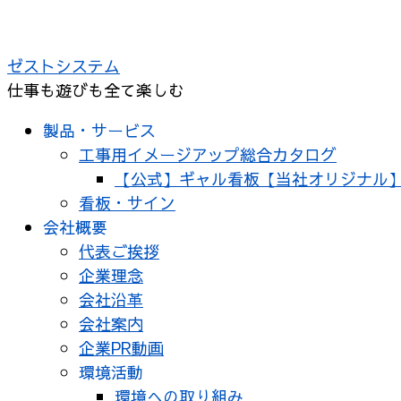
コ
ン
ゼストシステム
テ
仕事も遊びも全て楽しむ
ン
ツ
製品・サービス
へ
工事用イメージアップ総合カタログ
ス
【公式】ギャル看板【当社オリジナル
キ
看板・サイン
ッ
会社概要
プ
代表ご挨拶
企業理念
会社沿革
会社案内
企業PR動画
環境活動
環境への取り組み