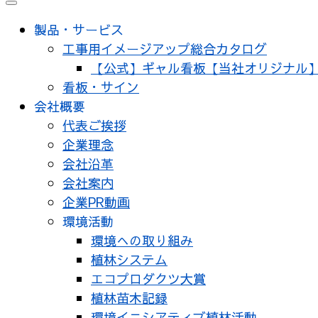
メ
ニ
製品・サービス
ュ
工事用イメージアップ総合カタログ
ー
【公式】ギャル看板【当社オリジナル
看板・サイン
会社概要
代表ご挨拶
企業理念
会社沿革
会社案内
企業PR動画
環境活動
環境への取り組み
植林システム
エコプロダクツ大賞
植林苗木記録
環境イニシアティブ植林活動