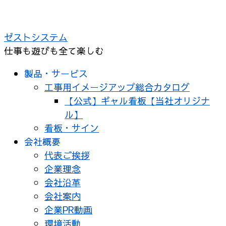
コ
ン
ゼストシステム
テ
仕事も遊びも全て楽しむ
ン
ツ
製品・サービス
へ
工事用イメージアップ総合カタログ
ス
【公式】ギャル看板【当社オリジナ
キ
ル】
ッ
看板・サイン
プ
会社概要
代表ご挨拶
企業理念
会社沿革
会社案内
企業PR動画
環境活動