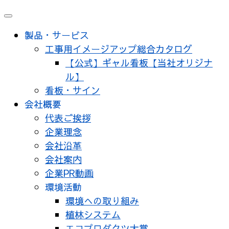
メ
ニ
製品・サービス
ュ
工事用イメージアップ総合カタログ
ー
【公式】ギャル看板【当社オリジナ
ル】
看板・サイン
会社概要
代表ご挨拶
企業理念
会社沿革
会社案内
企業PR動画
環境活動
環境への取り組み
植林システム
エコプロダクツ大賞