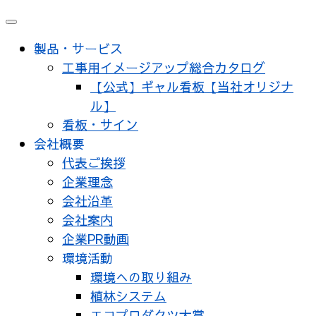
メ
ニ
製品・サービス
ュ
工事用イメージアップ総合カタログ
ー
【公式】ギャル看板【当社オリジナ
ル】
看板・サイン
会社概要
代表ご挨拶
企業理念
会社沿革
会社案内
企業PR動画
環境活動
環境への取り組み
植林システム
エコプロダクツ大賞