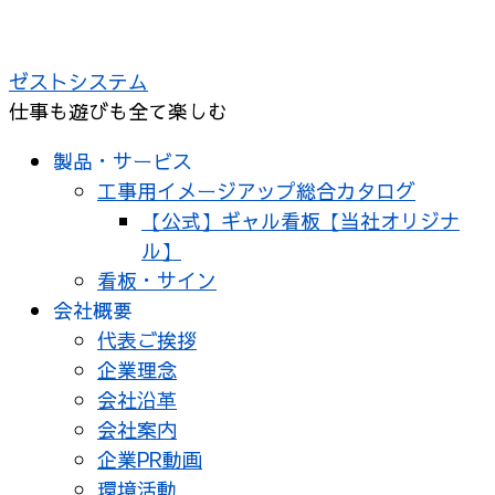
コ
ン
ゼストシステム
テ
仕事も遊びも全て楽しむ
ン
ツ
製品・サービス
へ
工事用イメージアップ総合カタログ
ス
【公式】ギャル看板【当社オリジナ
キ
ル】
ッ
看板・サイン
プ
会社概要
代表ご挨拶
企業理念
会社沿革
会社案内
企業PR動画
環境活動