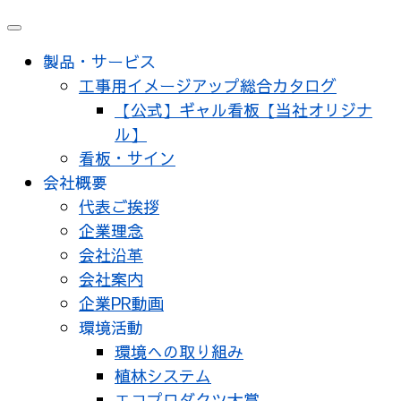
メ
ニ
製品・サービス
ュ
工事用イメージアップ総合カタログ
ー
【公式】ギャル看板【当社オリジナ
ル】
看板・サイン
会社概要
代表ご挨拶
企業理念
会社沿革
会社案内
企業PR動画
環境活動
環境への取り組み
植林システム
エコプロダクツ大賞