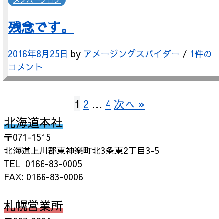
メンバーブログ
残念です。
2016年8月25日
by
アメージングスパイダー
/
1件の
コメント
投
1
2
…
4
次へ »
北海道本社
稿
〒071-1515
の
北海道上川郡東神楽町北3条東2丁目3-5
ペ
TEL: 0166-83-0005
FAX: 0166-83-0006
ー
ジ
札幌営業所