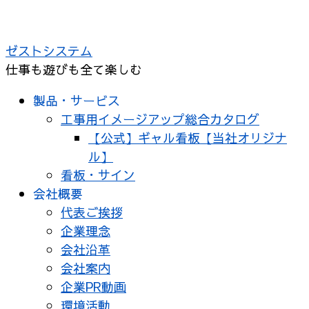
コ
ン
ゼストシステム
テ
仕事も遊びも全て楽しむ
ン
ツ
製品・サービス
へ
工事用イメージアップ総合カタログ
ス
【公式】ギャル看板【当社オリジナ
キ
ル】
ッ
看板・サイン
プ
会社概要
代表ご挨拶
企業理念
会社沿革
会社案内
企業PR動画
環境活動