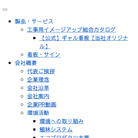
メ
ニ
製品・サービス
ュ
工事用イメージアップ総合カタログ
ー
【公式】ギャル看板【当社オリジナ
ル】
看板・サイン
会社概要
代表ご挨拶
企業理念
会社沿革
会社案内
企業PR動画
環境活動
環境への取り組み
植林システム
エコプロダクツ大賞