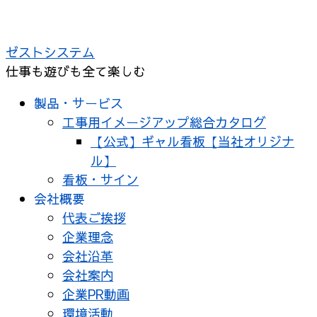
コ
ン
ゼストシステム
テ
仕事も遊びも全て楽しむ
ン
ツ
製品・サービス
へ
工事用イメージアップ総合カタログ
ス
【公式】ギャル看板【当社オリジナ
キ
ル】
ッ
看板・サイン
プ
会社概要
代表ご挨拶
企業理念
会社沿革
会社案内
企業PR動画
環境活動