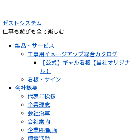
ゼストシステム
仕事も遊びも全て楽しむ
製品・サービス
工事用イメージアップ総合カタログ
【公式】ギャル看板【当社オリジナ
ル】
看板・サイン
会社概要
代表ご挨拶
企業理念
会社沿革
会社案内
企業PR動画
環境活動