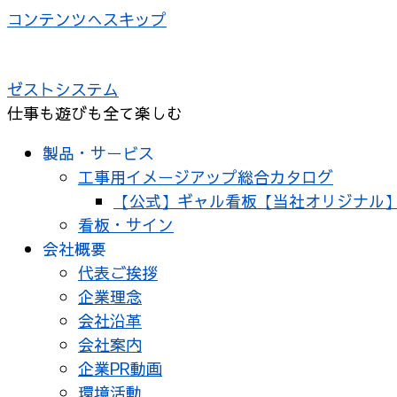
コンテンツへスキップ
ゼストシステム
仕事も遊びも全て楽しむ
製品・サービス
工事用イメージアップ総合カタログ
【公式】ギャル看板【当社オリジナル
看板・サイン
会社概要
代表ご挨拶
企業理念
会社沿革
会社案内
企業PR動画
環境活動