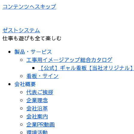
コンテンツへスキップ
ゼストシステム
仕事も遊びも全て楽しむ
製品・サービス
工事用イメージアップ総合カタログ
【公式】ギャル看板【当社オリジナル
看板・サイン
会社概要
代表ご挨拶
企業理念
会社沿革
会社案内
企業PR動画
環境活動