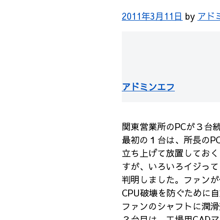
2011年3月11日
by
アド
アドミンエフ
関東営業所のPCが３台
最初の１台は、所長のP
立ち上げて放置しておく
すが、いろいろイジって
判明しました。ファンが
CPU破壊を防ぐために
ファンのシャフトに潤滑
２台目は、工場用CAD