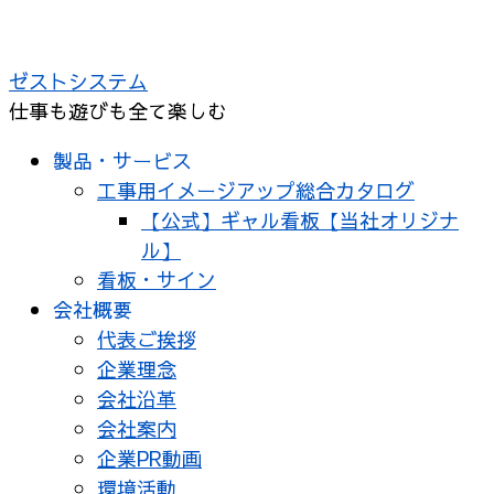
ゼストシステム
仕事も遊びも全て楽しむ
製品・サービス
工事用イメージアップ総合カタログ
【公式】ギャル看板【当社オリジナ
ル】
看板・サイン
会社概要
代表ご挨拶
企業理念
会社沿革
会社案内
企業PR動画
環境活動