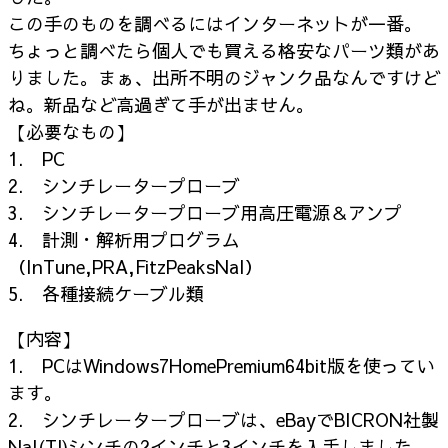
この手のものを調べるにはインターネットが一番。
ちょっと調べたら個人でも買える格安なパーツ類があ
りました。まぁ、出所不明のジャンク品なんですけど
ね。新品など高過ぎて手が出ません。
【必要なもの】
1. PC
2. シンチレータープローブ
3. シンチレータープローブ用高圧電源＆アンプ
4. 計測・解析用プログラム
（InTune,PRA,FitzPeaksNaI）
5. 各種接続ケーブル類
【内容】
1. PCはWindows7HomePremium64bit版を使ってい
ます。
2. シンチレータープローブは、eBayでBICRON社製
NaI(Tl)シンチの2インチと3インチを入手しました。