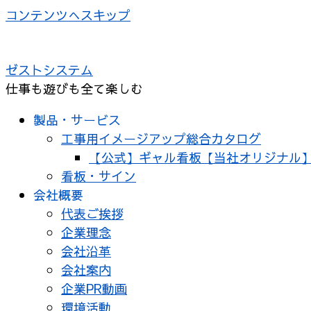
コンテンツへスキップ
ゼストシステム
仕事も遊びも全て楽しむ
製品・サービス
工事用イメージアップ総合カタログ
【公式】ギャル看板【当社オリジナル
看板・サイン
会社概要
代表ご挨拶
企業理念
会社沿革
会社案内
企業PR動画
環境活動