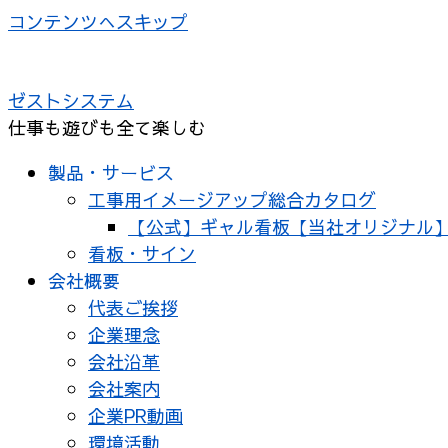
コンテンツへスキップ
ゼストシステム
仕事も遊びも全て楽しむ
製品・サービス
工事用イメージアップ総合カタログ
【公式】ギャル看板【当社オリジナル
看板・サイン
会社概要
代表ご挨拶
企業理念
会社沿革
会社案内
企業PR動画
環境活動