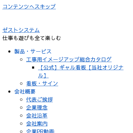
コンテンツへスキップ
ゼストシステム
仕事も遊びも全て楽しむ
製品・サービス
工事用イメージアップ総合カタログ
【公式】ギャル看板【当社オリジナ
ル】
看板・サイン
会社概要
代表ご挨拶
企業理念
会社沿革
会社案内
企業PR動画