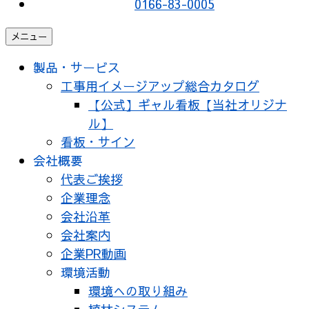
0166-83-0005
メニュー
製品・サービス
工事用イメージアップ総合カタログ
【公式】ギャル看板【当社オリジナ
ル】
看板・サイン
会社概要
代表ご挨拶
企業理念
会社沿革
会社案内
企業PR動画
環境活動
環境への取り組み