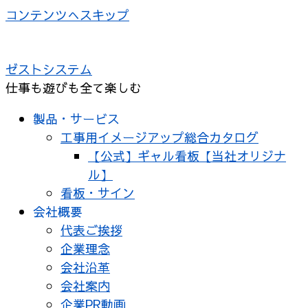
コンテンツへスキップ
ゼストシステム
仕事も遊びも全て楽しむ
製品・サービス
工事用イメージアップ総合カタログ
【公式】ギャル看板【当社オリジナ
ル】
看板・サイン
会社概要
代表ご挨拶
企業理念
会社沿革
会社案内
企業PR動画