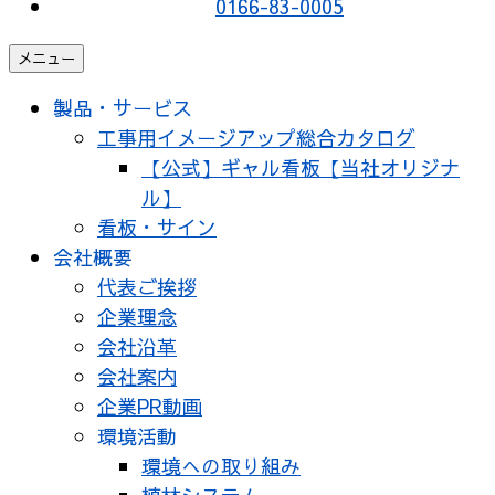
0166-83-0005
メニュー
製品・サービス
工事用イメージアップ総合カタログ
【公式】ギャル看板【当社オリジナ
ル】
看板・サイン
会社概要
代表ご挨拶
企業理念
会社沿革
会社案内
企業PR動画
環境活動
環境への取り組み