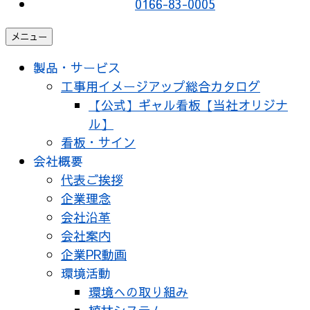
0166-83-0005
メニュー
製品・サービス
工事用イメージアップ総合カタログ
【公式】ギャル看板【当社オリジナ
ル】
看板・サイン
会社概要
代表ご挨拶
企業理念
会社沿革
会社案内
企業PR動画
環境活動
環境への取り組み