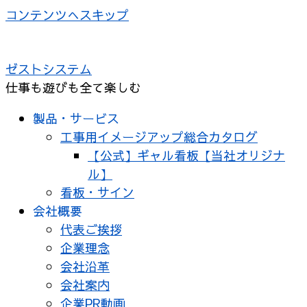
コンテンツへスキップ
ゼストシステム
仕事も遊びも全て楽しむ
製品・サービス
工事用イメージアップ総合カタログ
【公式】ギャル看板【当社オリジナ
ル】
看板・サイン
会社概要
代表ご挨拶
企業理念
会社沿革
会社案内
企業PR動画