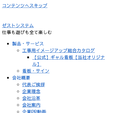
コンテンツへスキップ
ゼストシステム
仕事も遊びも全て楽しむ
製品・サービス
工事用イメージアップ総合カタログ
【公式】ギャル看板【当社オリジナ
ル】
看板・サイン
会社概要
代表ご挨拶
企業理念
会社沿革
会社案内
企業PR動画