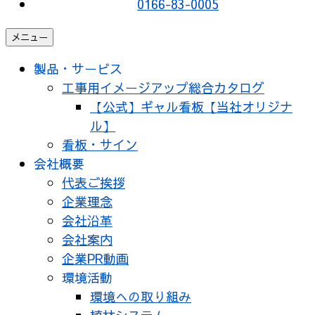
0166-83-0005
メニュー
製品・サービス
工事用イメージアップ総合カタログ
【公式】ギャル看板【当社オリジナ
ル】
看板・サイン
会社概要
代表ご挨拶
企業理念
会社沿革
会社案内
企業PR動画
環境活動
環境への取り組み