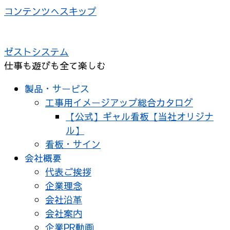
コンテンツへスキップ
ゼストシステム
仕事も遊びも全て楽しむ
製品・サービス
工事用イメージアップ総合カタログ
【公式】ギャル看板【当社オリジナ
ル】
看板・サイン
会社概要
代表ご挨拶
企業理念
会社沿革
会社案内
企業PR動画