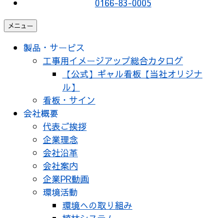
0166-83-0005
メニュー
製品・サービス
工事用イメージアップ総合カタログ
【公式】ギャル看板【当社オリジナ
ル】
看板・サイン
会社概要
代表ご挨拶
企業理念
会社沿革
会社案内
企業PR動画
環境活動
環境への取り組み