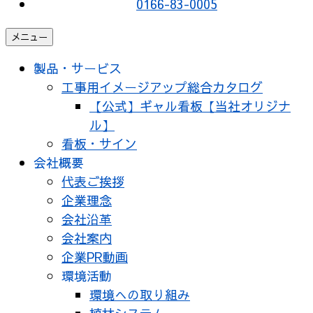
0166-83-0005
メニュー
製品・サービス
工事用イメージアップ総合カタログ
【公式】ギャル看板【当社オリジナ
ル】
看板・サイン
会社概要
代表ご挨拶
企業理念
会社沿革
会社案内
企業PR動画
環境活動
環境への取り組み