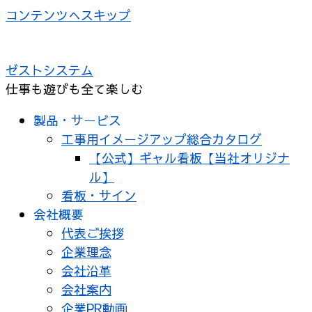
コンテンツへスキップ
ゼストシステム
仕事も遊びも全て楽しむ
製品・サービス
工事用イメージアップ総合カタログ
【公式】ギャル看板【当社オリジナ
ル】
看板・サイン
会社概要
代表ご挨拶
企業理念
会社沿革
会社案内
企業PR動画