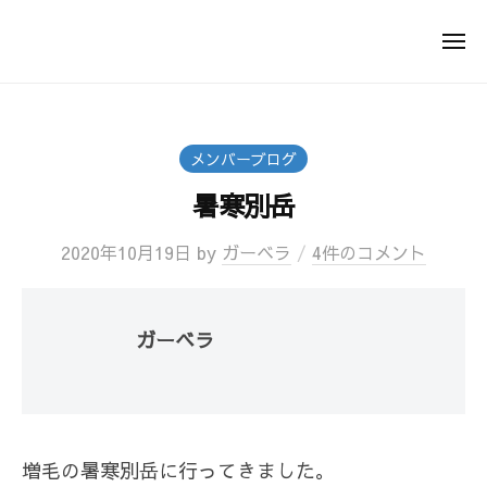
ゼ
仕
ス
事
ト
も
メンバーブログ
シ
遊
暑寒別岳
ス
び
テ
も
2020年10月19日
by
ガーベラ
/
4件のコメント
ム
全
て
ガーベラ
楽
し
む
増毛の暑寒別岳に行ってきました。