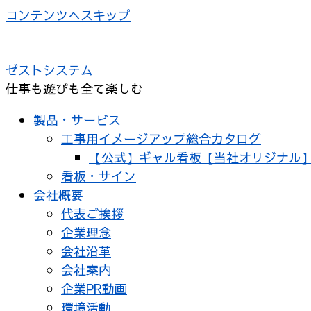
コンテンツへスキップ
ゼストシステム
仕事も遊びも全て楽しむ
製品・サービス
工事用イメージアップ総合カタログ
【公式】ギャル看板【当社オリジナル
看板・サイン
会社概要
代表ご挨拶
企業理念
会社沿革
会社案内
企業PR動画
環境活動