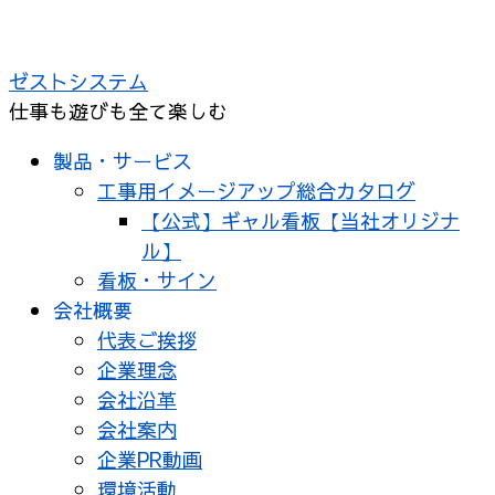
コ
ン
ゼストシステム
テ
仕事も遊びも全て楽しむ
ン
ツ
製品・サービス
へ
工事用イメージアップ総合カタログ
ス
【公式】ギャル看板【当社オリジナ
キ
ル】
ッ
看板・サイン
プ
会社概要
代表ご挨拶
企業理念
会社沿革
会社案内
企業PR動画
環境活動