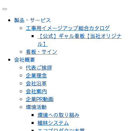
メ
ニ
製品・サービス
ュ
工事用イメージアップ総合カタログ
ー
【公式】ギャル看板【当社オリジナ
ル】
看板・サイン
会社概要
代表ご挨拶
企業理念
会社沿革
会社案内
企業PR動画
環境活動
環境への取り組み
植林システム
エコプロダクツ大賞