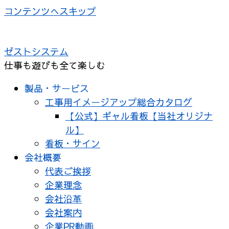
コンテンツへスキップ
ゼストシステム
仕事も遊びも全て楽しむ
製品・サービス
工事用イメージアップ総合カタログ
【公式】ギャル看板【当社オリジナ
ル】
看板・サイン
会社概要
代表ご挨拶
企業理念
会社沿革
会社案内
企業PR動画