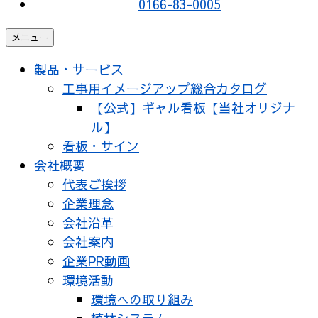
0166-83-0005
メニュー
製品・サービス
工事用イメージアップ総合カタログ
【公式】ギャル看板【当社オリジナ
ル】
看板・サイン
会社概要
代表ご挨拶
企業理念
会社沿革
会社案内
企業PR動画
環境活動
環境への取り組み