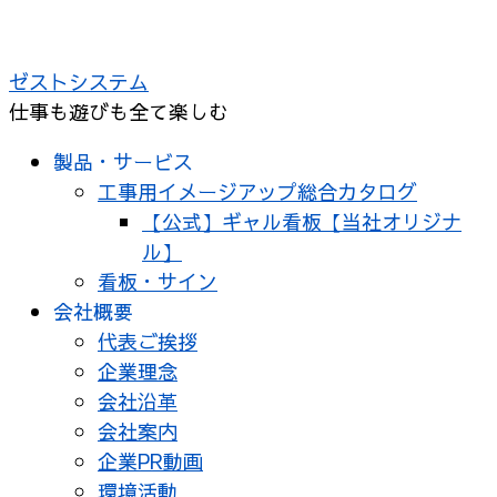
コ
ン
ゼストシステム
テ
仕事も遊びも全て楽しむ
ン
ツ
製品・サービス
へ
工事用イメージアップ総合カタログ
ス
【公式】ギャル看板【当社オリジナ
キ
ル】
ッ
看板・サイン
プ
会社概要
代表ご挨拶
企業理念
会社沿革
会社案内
企業PR動画
環境活動