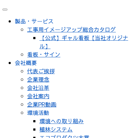
メ
ニ
製品・サービス
ュ
工事用イメージアップ総合カタログ
ー
【公式】ギャル看板【当社オリジナ
ル】
看板・サイン
会社概要
代表ご挨拶
企業理念
会社沿革
会社案内
企業PR動画
環境活動
環境への取り組み
植林システム
エコプロダクツ大賞