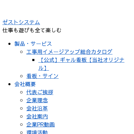
コ
ン
ゼストシステム
テ
仕事も遊びも全て楽しむ
ン
ツ
製品・サービス
へ
工事用イメージアップ総合カタログ
ス
【公式】ギャル看板【当社オリジナ
キ
ル】
ッ
看板・サイン
プ
会社概要
代表ご挨拶
企業理念
会社沿革
会社案内
企業PR動画
環境活動