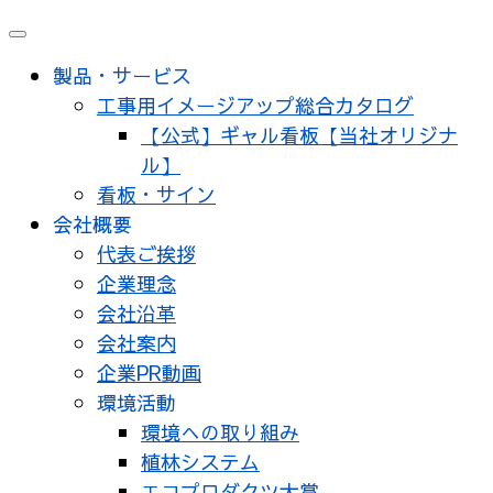
メ
ニ
製品・サービス
ュ
工事用イメージアップ総合カタログ
ー
【公式】ギャル看板【当社オリジナ
ル】
看板・サイン
会社概要
代表ご挨拶
企業理念
会社沿革
会社案内
企業PR動画
環境活動
環境への取り組み
植林システム
エコプロダクツ大賞