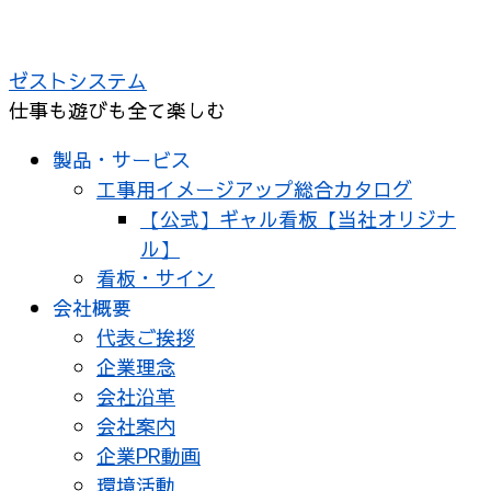
コ
ン
ゼストシステム
テ
仕事も遊びも全て楽しむ
ン
ツ
製品・サービス
へ
工事用イメージアップ総合カタログ
ス
【公式】ギャル看板【当社オリジナ
キ
ル】
ッ
看板・サイン
プ
会社概要
代表ご挨拶
企業理念
会社沿革
会社案内
企業PR動画
環境活動