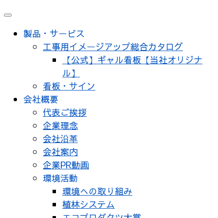
メ
ニ
製品・サービス
ュ
工事用イメージアップ総合カタログ
ー
【公式】ギャル看板【当社オリジナ
ル】
看板・サイン
会社概要
代表ご挨拶
企業理念
会社沿革
会社案内
企業PR動画
環境活動
環境への取り組み
植林システム
エコプロダクツ大賞