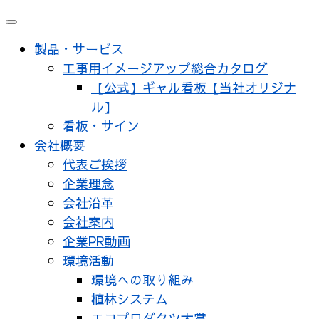
メ
ニ
製品・サービス
ュ
工事用イメージアップ総合カタログ
ー
【公式】ギャル看板【当社オリジナ
ル】
看板・サイン
会社概要
代表ご挨拶
企業理念
会社沿革
会社案内
企業PR動画
環境活動
環境への取り組み
植林システム
エコプロダクツ大賞