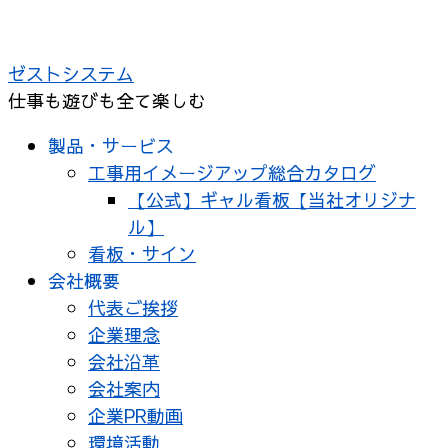
コ
ン
ゼストシステム
テ
仕事も遊びも全て楽しむ
ン
ツ
製品・サービス
へ
工事用イメージアップ総合カタログ
ス
【公式】ギャル看板【当社オリジナ
キ
ル】
ッ
看板・サイン
プ
会社概要
代表ご挨拶
企業理念
会社沿革
会社案内
企業PR動画
環境活動